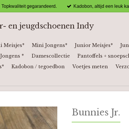
Topkwaliteit gegarandeerd.
Kadobon, altijd een leuk k
r- en jeugdschoenen Indy
i Meisjes*
Mini Jongens*
Junior Meisjes*
Jun
Jongens *
Damescollectie
Pantoffels + snoepsc
s*
Kadobon / tegoedbon
Voetjes meten
Verz
Bunnies Jr.