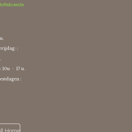
dy@skynet.be
u.
rijdag: :
u.
: 10u -
17 u.
estdagen :
oll Home