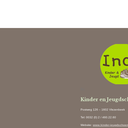
Ki
Kinder en Jeugds
Postweg 126 – 1602 Vlezenbeek
Tel: 0032 (0) 2 / 460.22.60
Website
:
www.kinder-jeugdschoen