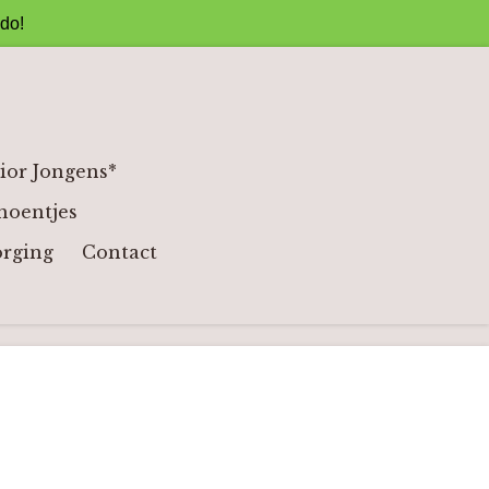
ado!
ior Jongens*
hoentjes
orging
Contact