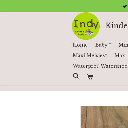
Ga
direct
naar
Kinde
de
hoofdinhoud
Home
Baby *
Min
Maxi Meisjes*
Maxi 
Waterpret! Watershoe