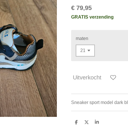
€ 79,95
GRATIS verzending
maten
Uitverkocht
Sneaker sport model dark blu
D
D
S