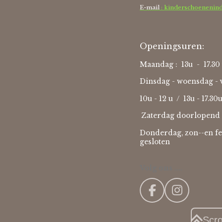
E-mail
: kinderschoenenin
Openingsuren:
Maandag : 13u - 17.30 
Dinsdag - woensdag - v
10u - 12 u / 13u - 17.30
Zaterdag doorlopend 
Donderdag, zon--en fe
gesloten
Volg ons ....
F
I
a
n
c
s
Scr