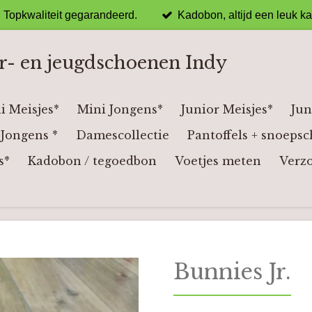
Topkwaliteit gegarandeerd.
Kadobon, altijd een leuk k
r- en jeugdschoenen Indy
i Meisjes*
Mini Jongens*
Junior Meisjes*
Jun
Jongens *
Damescollectie
Pantoffels + snoepsc
s*
Kadobon / tegoedbon
Voetjes meten
Verz
Bunnies Jr.