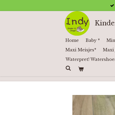
Ga
direct
naar
Kinde
de
hoofdinhoud
Home
Baby *
Min
Maxi Meisjes*
Maxi 
Waterpret! Watershoe