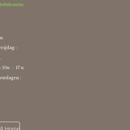
dy@skynet.be
u.
rijdag: :
u.
: 10u -
17 u.
estdagen :
oll Home