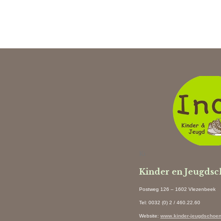
Ki
Kinder en Jeugds
Postweg 126 – 1602 Vlezenbeek
Tel: 0032 (0) 2 / 460.22.60
Website
:
www.kinder-jeugdschoen