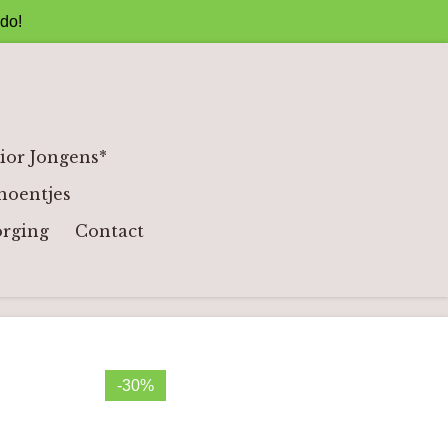
ado!
ior Jongens*
hoentjes
orging
Contact
-30%