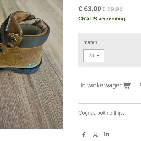
€ 63,00
€ 89,95
GRATIS verzending
maten
In winkelwagen
Cognac bottine thijs.
D
D
S