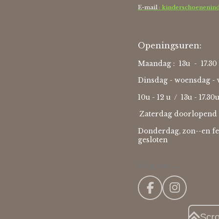
E-mail
: kinderschoenenin
Openingsuren:
Maandag : 13u - 17.30 
Dinsdag - woensdag - v
10u - 12 u / 13u - 17.30
Zaterdag doorlopend 
Donderdag, zon--en fe
gesloten
Volg ons ....
F
I
a
n
c
s
Scr