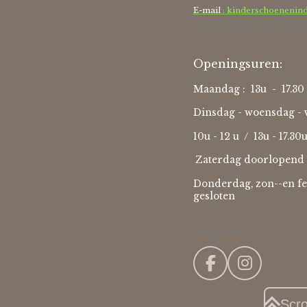
E-mail
: kinderschoenenin
Openingsuren:
Maandag : 13u - 17.30 
Dinsdag - woensdag - v
10u - 12 u / 13u - 17.30
Zaterdag doorlopend 
Donderdag, zon--en fe
gesloten
Volg ons ....
F
I
a
n
c
s
Scr