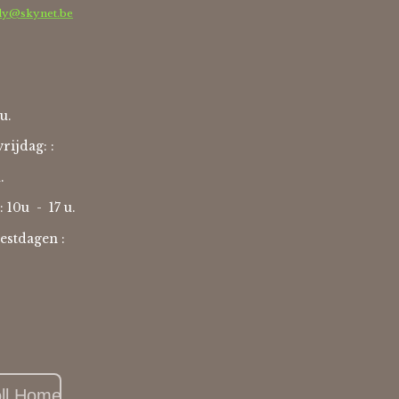
dy@skynet.be
u.
rijdag: :
u.
: 10u -
17 u.
estdagen :
oll Home