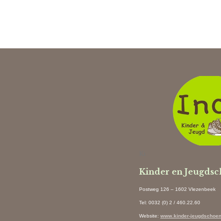
Ki
Kinder en Jeugds
Postweg 126 – 1602 Vlezenbeek
Tel: 0032 (0) 2 / 460.22.60
Website
:
www.kinder-jeugdschoen