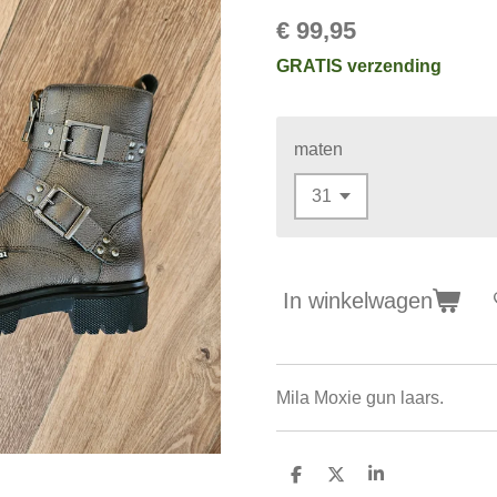
€ 99,95
GRATIS verzending
maten
In winkelwagen
Mila Moxie gun laars.
D
D
S