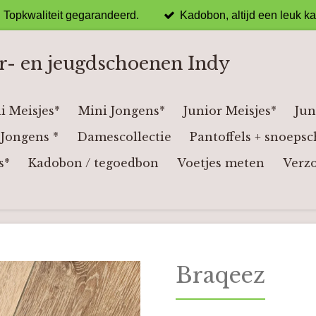
Topkwaliteit gegarandeerd.
Kadobon, altijd een leuk k
r- en jeugdschoenen Indy
i Meisjes*
Mini Jongens*
Junior Meisjes*
Jun
Jongens *
Damescollectie
Pantoffels + snoepsc
s*
Kadobon / tegoedbon
Voetjes meten
Verz
Braqeez