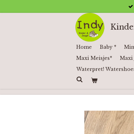
Ga
direct
naar
Kinde
de
hoofdinhoud
Home
Baby *
Min
Maxi Meisjes*
Maxi 
Waterpret! Watershoe