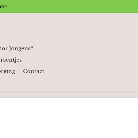
ado!
ior Jongens*
hoentjes
orging
Contact