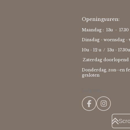
Openingsuren:
Maandag : 13u - 17.30 
Dinsdag - woensdag - v
10u - 12 u / 13u - 17.30
Zaterdag doorlopend 
Donderdag, zon--en fe
gesloten
Volg ons ....
F
I
a
n
c
s
Scr
e
t