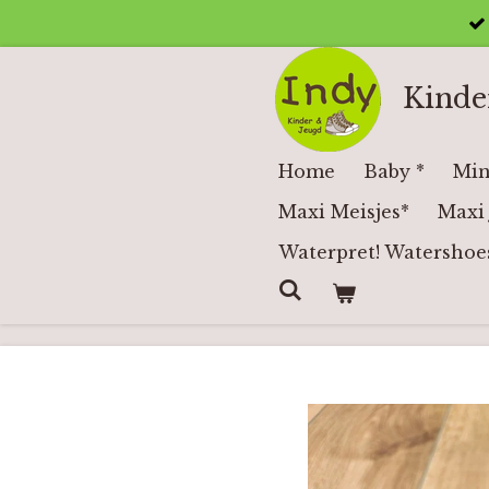
Ga
direct
naar
Kinde
de
hoofdinhoud
Home
Baby *
Min
Maxi Meisjes*
Maxi 
Waterpret! Watershoe