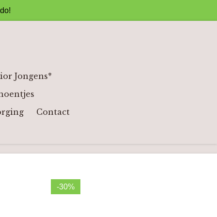
ado!
ior Jongens*
hoentjes
orging
Contact
-30%