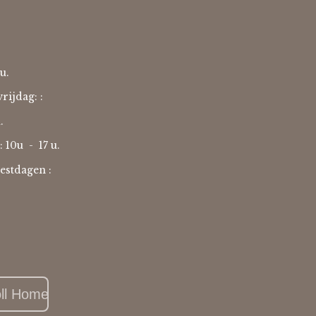
u.
rijdag: :
u.
: 10u -
17 u.
estdagen :
oll Home