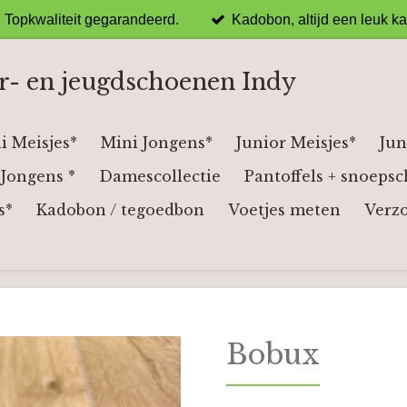
Topkwaliteit gegarandeerd.
Kadobon, altijd een leuk k
r- en jeugdschoenen Indy
i Meisjes*
Mini Jongens*
Junior Meisjes*
Jun
Jongens *
Damescollectie
Pantoffels + snoepsc
s*
Kadobon / tegoedbon
Voetjes meten
Verz
Bobux