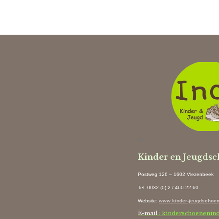
Ki
Kinder en Jeugds
Postweg 126 – 1602 Vlezenbeek
Tel: 0032 (0) 2 / 460.22.60
Website
:
www.kinder-jeugdschoen
E-mail
: kinderschoenenin