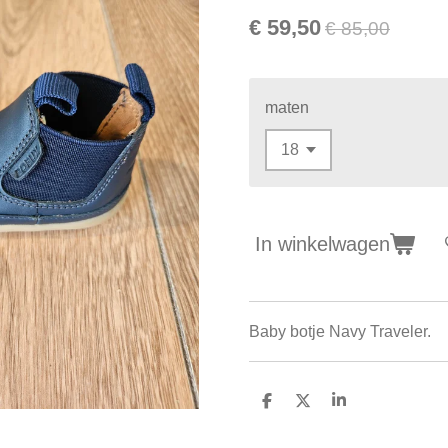
€ 59,50
€ 85,00
maten
In winkelwagen
Baby botje Navy Traveler.
D
D
S
e
e
h
l
e
a