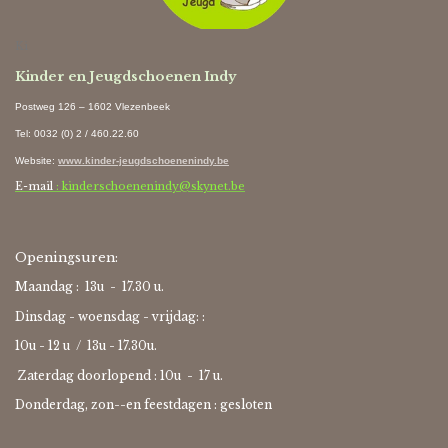
Ki
Kinder en Jeugdschoenen Indy
Postweg 126 – 1602 Vlezenbeek
Tel: 0032 (0) 2 / 460.22.60
Website
:
www.kinder-jeugdschoenenindy.be
E-mail
: kinderschoenenindy@skynet.be
Openingsuren:
Maandag : 13u - 17.30 u.
Dinsdag - woensdag - vrijdag: :
10u - 12 u / 13u - 17.30u.
Zaterdag doorlopend : 10u -
17 u.
Donderdag, zon--en feestdagen : gesloten