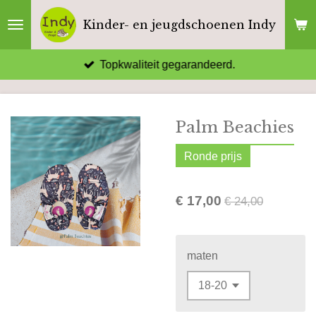
Ga
Kinder- en jeugdschoenen Indy
direct
naar
Topkwaliteit gegarandeerd.
de
hoofdinhoud
Palm Beachies
Ronde prijs
€ 17,00
€ 24,00
maten