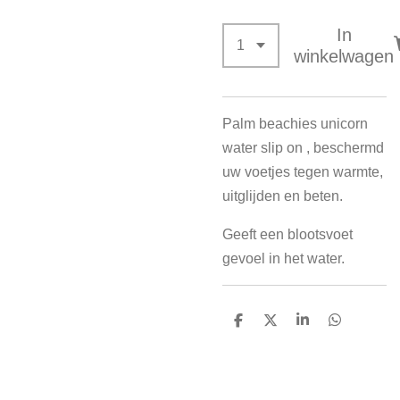
In
winkelwagen
Palm beachies unicorn
water slip on , beschermd
uw voetjes tegen warmte,
uitglijden en beten.
Geeft een blootsvoet
gevoel in het water.
D
D
S
D
e
e
h
e
l
e
a
l
e
l
r
e
n
e
n