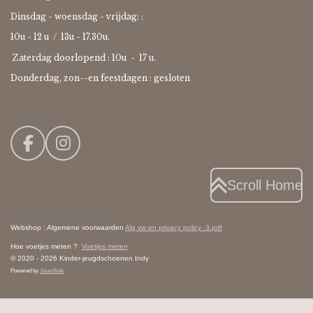
Dinsdag - woensdag - vrijdag: :
10u - 12 u / 13u - 17.30u.
Zaterdag doorlopend : 10u -
17 u.
Donderdag, zon--en feestdagen : gesloten
Volg ons ....
F
I
a
n
c
s
Scroll Home
e
t
EXTRA INFORMATIE
b
a
Webshop : Algemene voorwaarden
Alg vw en privacy policy .3.pdf
o
g
Hoe voetjes meten ?
Voetjes meten
o
r
© 2020 - 2026 Kinder-jeugdschoenen Indy
k
a
Powered by
JouwWeb
m