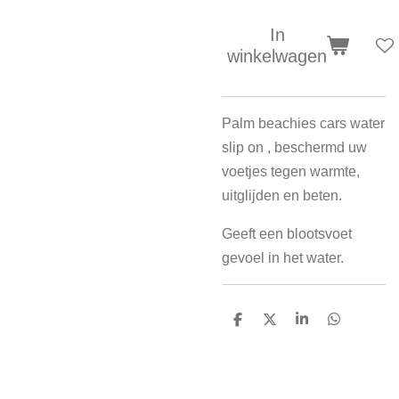
In
winkelwagen
Palm beachies cars water
slip on , beschermd uw
voetjes tegen warmte,
uitglijden en beten.
Geeft een blootsvoet
gevoel in het water.
D
D
S
D
e
e
h
e
l
e
a
l
e
l
r
e
n
e
n