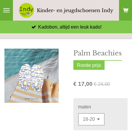
Ga
Kinder- en jeugdschoenen Indy
direct
naar
Kadobon, altijd een leuk kado!
de
hoofdinhoud
Palm Beachies
Ronde prijs
€ 17,00
€ 24,00
maten