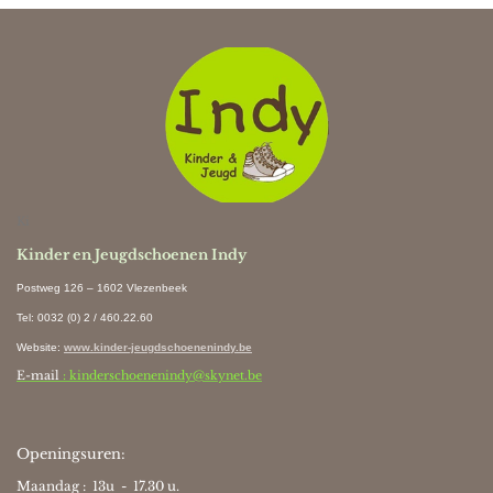
Ki
Kinder en Jeugdschoenen Indy
Postweg 126 – 1602 Vlezenbeek
Tel: 0032 (0) 2 / 460.22.60
Website
:
www.kinder-jeugdschoenenindy.be
E-mail
: kinderschoenenindy@skynet.be
Openingsuren:
Maandag : 13u - 17.30 u.