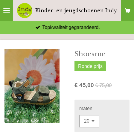
Ga
Kinder- en jeugdschoenen Indy
direct
naar
Topkwaliteit gegarandeerd.
de
hoofdinhoud
Shoesme
Ronde prijs
€ 45,00
€ 75,00
maten