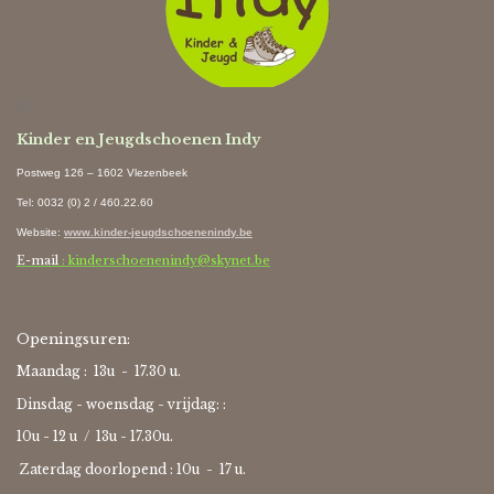
Ki
Kinder en Jeugdschoenen Indy
Postweg 126 – 1602 Vlezenbeek
Tel: 0032 (0) 2 / 460.22.60
Website
:
www.kinder-jeugdschoenenindy.be
E-mail
: kinderschoenenindy@skynet.be
Openingsuren:
Maandag : 13u - 17.30 u.
Dinsdag - woensdag - vrijdag: :
10u - 12 u / 13u - 17.30u.
Zaterdag doorlopend : 10u -
17 u.