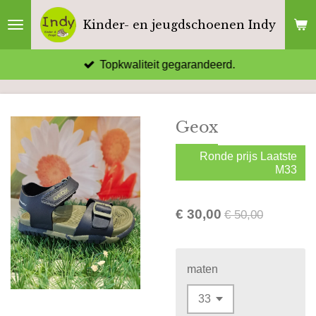
Ga
Kinder- en jeugdschoenen Indy
direct
naar
Topkwaliteit gegarandeerd.
de
hoofdinhoud
Geox
Ronde prijs Laatste
M33
€ 30,00
€ 50,00
maten