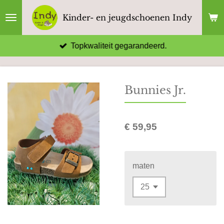
Ga
Kinder- en jeugdschoenen Indy
direct
naar
Topkwaliteit gegarandeerd.
de
hoofdinhoud
Bunnies Jr.
€ 59,95
maten