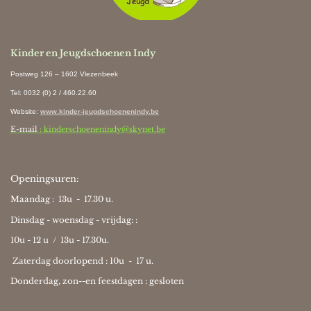
Ki
Kinder en Jeugdschoenen Indy
Postweg 126 – 1602 Vlezenbeek
Tel: 0032 (0) 2 / 460.22.60
Website
:
www.kinder-jeugdschoenenindy.be
E-mail
: kinderschoenenindy@skynet.be
Openingsuren:
Maandag : 13u - 17.30 u.
Dinsdag - woensdag - vrijdag: :
10u - 12 u / 13u - 17.30u.
Zaterdag doorlopend : 10u -
17 u.
Donderdag, zon--en feestdagen : gesloten