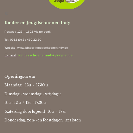
Ki
Kinder en Jeugdschoenen Indy
Postweg 126 – 1602 Vlezenbeek
Tel: 0032 (0) 2 / 460.22.60
Website
:
www.kinder-jeugdschoenenindy.be
E-mail
: kinderschoenenindy@skynet.be
Openingsuren:
Maandag : 13u - 17.30 u.
Dinsdag - woensdag - vrijdag: :
10u - 12 u / 13u - 17.30u.
Zaterdag doorlopend : 10u -
17 u.
Donderdag, zon--en feestdagen : gesloten