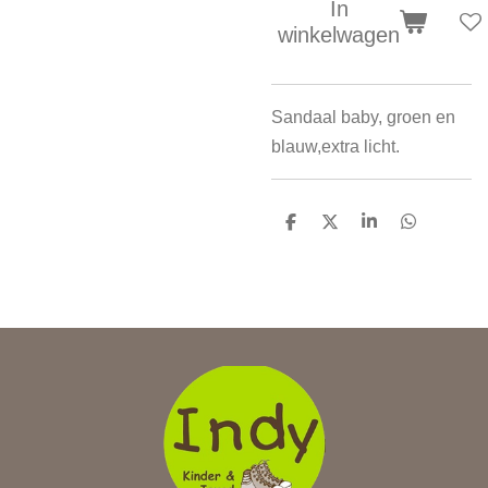
In
winkelwagen
Sandaal baby, groen en
blauw,extra licht.
D
D
S
D
e
e
h
e
l
e
a
l
e
l
r
e
n
e
n