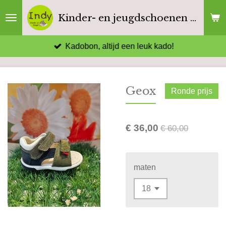
Ga
Kinder- en jeugdschoenen Indy
direct
naar
Kadobon, altijd een leuk kado!
de
hoofdinhoud
Geox
Ronde prijs
€ 36,00
€ 60,00
maten