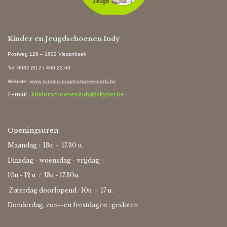
Ki
Kinder en Jeugdschoenen Indy
Postweg 126 – 1602 Vlezenbeek
Tel: 0032 (0) 2 / 460.22.60
Website
:
www.kinder-jeugdschoenenindy.be
E-mail
: kinderschoenenindy@skynet.be
Openingsuren:
Maandag : 13u - 17.30 u.
Dinsdag - woensdag - vrijdag: :
10u - 12 u / 13u - 17.30u.
Zaterdag doorlopend : 10u -
17 u.
Donderdag, zon--en feestdagen : gesloten