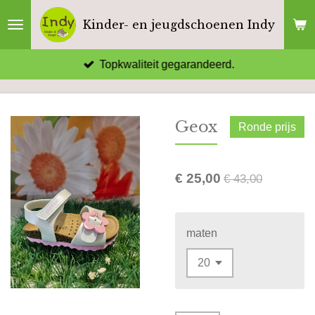
Ga
Kinder- en jeugdschoenen Indy
direct
naar
Topkwaliteit gegarandeerd.
de
hoofdinhoud
Geox
Ronde prijs
€ 25,00
€ 43,00
maten