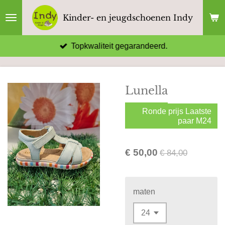
Ga
Kinder- en jeugdschoenen Indy
direct
naar
Topkwaliteit gegarandeerd.
de
hoofdinhoud
Lunella
Ronde prijs Laatste
paar M24
€ 50,00
€ 84,00
maten