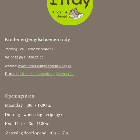
Ki
Kinder en Jeugdschoenen Indy
Postweg 126 – 1602 Vlezenbeek
Tel: 0032 (0) 2 / 460.22.60
Website
:
www.kinder-jeugdschoenenindy.be
E-mail
: kinderschoenenindy@skynet.be
Openingsuren:
Maandag : 13u - 17.30 u.
Dinsdag - woensdag - vrijdag: :
10u - 12 u / 13u - 17.30u.
Zaterdag doorlopend : 10u -
17 u.