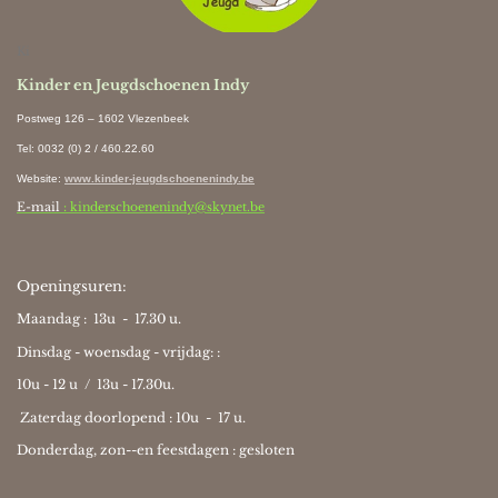
Ki
Kinder en Jeugdschoenen Indy
Postweg 126 – 1602 Vlezenbeek
Tel: 0032 (0) 2 / 460.22.60
Website
:
www.kinder-jeugdschoenenindy.be
E-mail
: kinderschoenenindy@skynet.be
Openingsuren:
Maandag : 13u - 17.30 u.
Dinsdag - woensdag - vrijdag: :
10u - 12 u / 13u - 17.30u.
Zaterdag doorlopend : 10u -
17 u.
Donderdag, zon--en feestdagen : gesloten