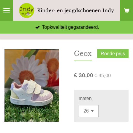
Ga
Kinder- en jeugdschoenen Indy
direct
naar
Topkwaliteit gegarandeerd.
de
hoofdinhoud
Geox
Ronde prijs
€ 30,00
€ 45,00
maten