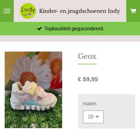
Ga
Kinder- en jeugdschoenen Indy
direct
naar
Topkwaliteit gegarandeerd.
de
hoofdinhoud
Geox
€ 59,95
maten