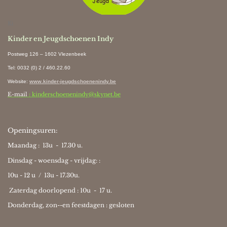
Ki
Kinder en Jeugdschoenen Indy
Postweg 126 – 1602 Vlezenbeek
Tel: 0032 (0) 2 / 460.22.60
Website
:
www.kinder-jeugdschoenenindy.be
E-mail
: kinderschoenenindy@skynet.be
Openingsuren:
Maandag : 13u - 17.30 u.
Dinsdag - woensdag - vrijdag: :
10u - 12 u / 13u - 17.30u.
Zaterdag doorlopend : 10u -
17 u.
Donderdag, zon--en feestdagen : gesloten