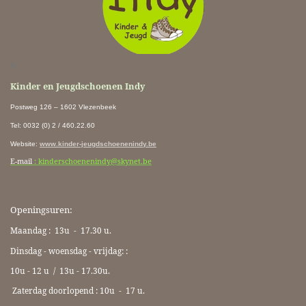
Ki
Kinder en Jeugdschoenen Indy
Postweg 126 – 1602 Vlezenbeek
Tel: 0032 (0) 2 / 460.22.60
Website
:
www.kinder-jeugdschoenenindy.be
E-mail
: kinderschoenenindy@skynet.be
Openingsuren:
Maandag : 13u - 17.30 u.
Dinsdag - woensdag - vrijdag: :
10u - 12 u / 13u - 17.30u.
Zaterdag doorlopend : 10u -
17 u.