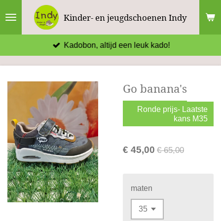
Ga
Kinder- en jeugdschoenen Indy
direct
naar
Kadobon, altijd een leuk kado!
de
hoofdinhoud
Go banana's
Ronde prijs- Laatste
kans M35
€ 45,00
€ 65,00
maten