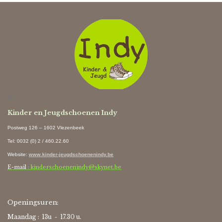
Ki
Kinder en Jeugdschoenen Indy
Postweg 126 – 1602 Vlezenbeek
Tel: 0032 (0) 2 / 460.22.60
Website
:
www.kinder-jeugdschoenenindy.be
E-mail
: kinderschoenenindy@skynet.be
Openingsuren:
Maandag : 13u - 17.30 u.