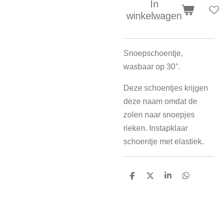
In
winkelwagen
Snoepschoentje,
wasbaar op 30°.
Deze schoentjes krijgen
deze naam omdat de
zolen naar snoepjes
rieken. Instapklaar
schoentje met elastiek.
D
D
S
D
e
e
h
e
l
e
a
l
e
l
r
e
n
e
n