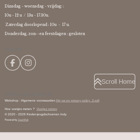
Dinsdag - woensdag - vrijdag: :
10u - 12 u / 13u - 17.30u.
Zaterdag doorlopend : 10u -
17 u.
Donderdag, zon--en feestdagen : gesloten
Volg ons ....
F
I
a
n
c
s
Scroll Home
e
t
EXTRA INFORMATIE
b
a
Webshop : Algemene voorwaarden
Alg vw en privacy policy .3.pdf
o
g
Hoe voetjes meten ?
Voetjes meten
o
r
© 2020 - 2026 Kinder-jeugdschoenen Indy
k
a
Powered by
JouwWeb
m