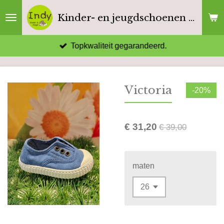
Ga
Kinder- en jeugdschoenen Indy
direct
naar
Topkwaliteit gegarandeerd.
de
hoofdinhoud
Victoria
-20%
€ 31,20
€ 39,00
maten