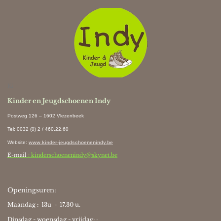
Ki
Kinder en Jeugdschoenen Indy
Postweg 126 – 1602 Vlezenbeek
Tel: 0032 (0) 2 / 460.22.60
Website
:
www.kinder-jeugdschoenenindy.be
E-mail
: kinderschoenenindy@skynet.be
Openingsuren:
Maandag : 13u - 17.30 u.
Dinsdag - woensdag - vrijdag: :