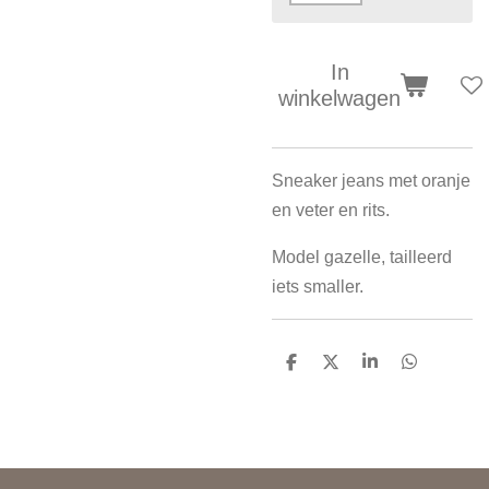
In
winkelwagen
Sneaker jeans met oranje
en veter en rits.
Model gazelle, tailleerd
iets smaller.
D
D
S
D
e
e
h
e
l
e
a
l
e
l
r
e
n
e
n