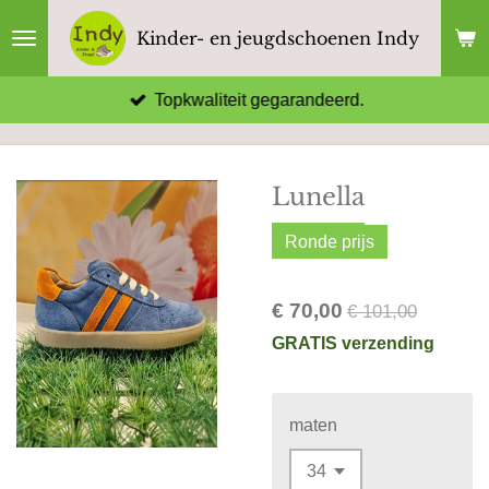
Ga
Kinder- en jeugdschoenen Indy
direct
naar
Topkwaliteit gegarandeerd.
de
hoofdinhoud
Lunella
Ronde prijs
€ 70,00
€ 101,00
GRATIS verzending
maten