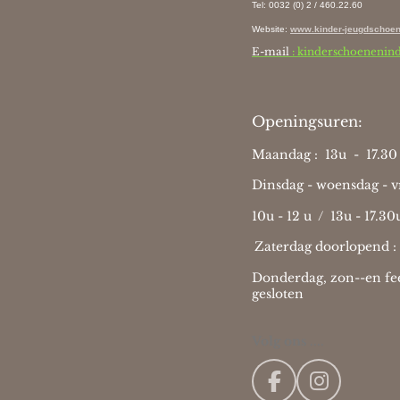
Tel: 0032 (0) 2 / 460.22.60
Website
:
www.kinder-jeugdschoen
E-mail
: kinderschoenenin
Openingsuren:
Maandag : 13u - 17.30 
Dinsdag - woensdag - vr
10u - 12 u / 13u - 17.30
Zaterdag doorlopend :
Donderdag, zon--en fee
gesloten
Volg ons ....
F
I