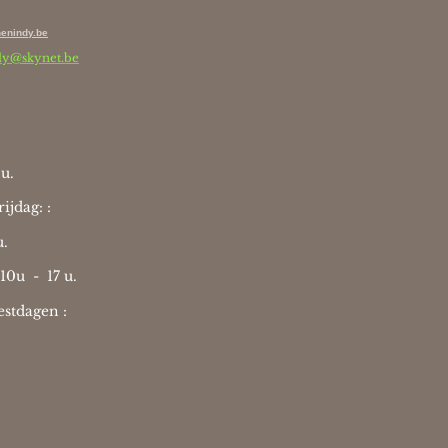
enindy.be
dy@skynet.be
u.
ijdag: :
u.
 10u -
17 u.
stdagen :