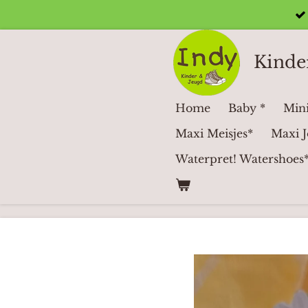
Ga
direct
naar
Kinde
de
hoofdinhoud
Home
Baby *
Mini
Maxi Meisjes*
Maxi J
Waterpret! Watershoes