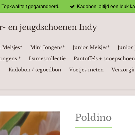
Topkwaliteit gegarandeerd.
Kadobon, altijd een leuk k
r- en jeugdschoenen Indy
 Meisjes*
Mini Jongens*
Junior Meisjes*
Junior
ongens *
Damescollectie
Pantoffels + snoepschoen
*
Kadobon / tegoedbon
Voetjes meten
Verzorgi
Poldino