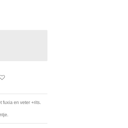
fuxia en veter +rits.
ntje.