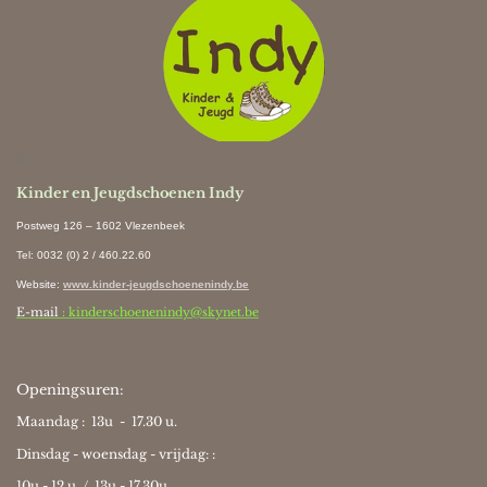
Ki
Kinder en Jeugdschoenen Indy
Postweg 126 – 1602 Vlezenbeek
Tel: 0032 (0) 2 / 460.22.60
Website
:
www.kinder-jeugdschoenenindy.be
E-mail
: kinderschoenenindy@skynet.be
Openingsuren:
Maandag : 13u - 17.30 u.
Dinsdag - woensdag - vrijdag: :
10u - 12 u / 13u - 17.30u.