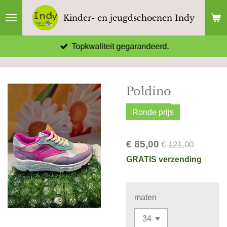
Ga
Kinder- en jeugdschoenen Indy
direct
naar
Topkwaliteit gegarandeerd.
de
hoofdinhoud
Poldino
Ronde prijs
€ 85,00
€ 121,00
GRATIS verzending
maten