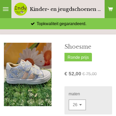
Ga
Kinder- en jeugdschoenen Indy
direct
naar
Topkwaliteit gegarandeerd.
de
hoofdinhoud
Shoesme
Ronde prijs
€ 52,00
€ 75,00
maten