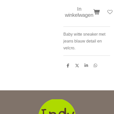
In
winkelwagen
Baby witte sneaker met
jeans blauw detail en
velcro.
D
D
S
D
e
e
h
e
l
e
a
l
e
l
r
e
n
e
n