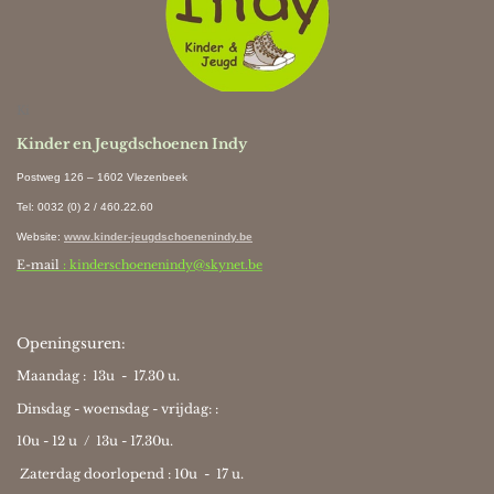
Ki
Kinder en Jeugdschoenen Indy
Postweg 126 – 1602 Vlezenbeek
Tel: 0032 (0) 2 / 460.22.60
Website
:
www.kinder-jeugdschoenenindy.be
E-mail
: kinderschoenenindy@skynet.be
Openingsuren:
Maandag : 13u - 17.30 u.
Dinsdag - woensdag - vrijdag: :
10u - 12 u / 13u - 17.30u.
Zaterdag doorlopend : 10u -
17 u.