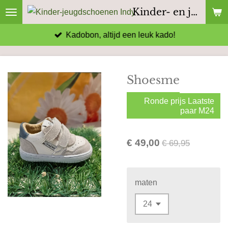
Kinder- en jeugdschoenen Indy
Ga
direct
Kadobon, altijd een leuk kado!
naar
de
hoofdinhoud
Shoesme
Ronde prijs Laatste
paar M24
€ 49,00
€ 69,95
maten