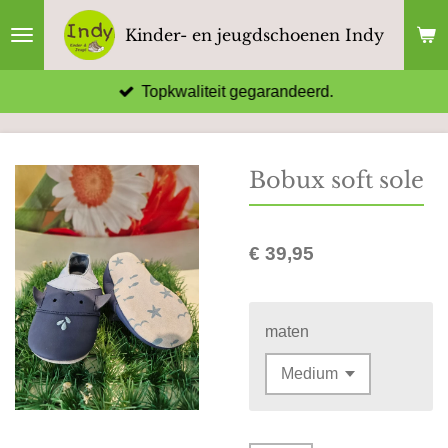
Ga
Kinder- en jeugdschoenen Indy
direct
naar
Topkwaliteit gegarandeerd.
de
hoofdinhoud
Bobux soft sole
€ 39,95
maten