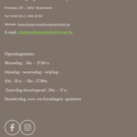
Postweg 126 – 1602 Vlezenbeek
Tel: 0032 (0) 2 / 460.22.60
Website
:
www.kinder-jeugdschoenenindy.be
E-mail
: kinderschoenenindy@skynet.be
Openingsuren:
Maandag : 13u - 17.30 u.
Dinsdag - woensdag - vrijdag: :
10u - 12 u / 13u - 17.30u.
Zaterdag doorlopend : 10u -
17 u.
Donderdag, zon--en feestdagen : gesloten
Volg ons ....
F
I