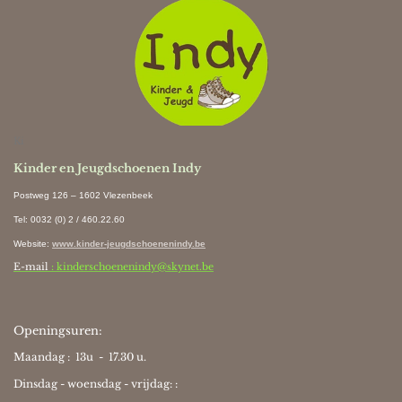
Ki
Kinder en Jeugdschoenen Indy
Postweg 126 – 1602 Vlezenbeek
Tel: 0032 (0) 2 / 460.22.60
Website
:
www.kinder-jeugdschoenenindy.be
E-mail
: kinderschoenenindy@skynet.be
Openingsuren:
Maandag : 13u - 17.30 u.
Dinsdag - woensdag - vrijdag: :