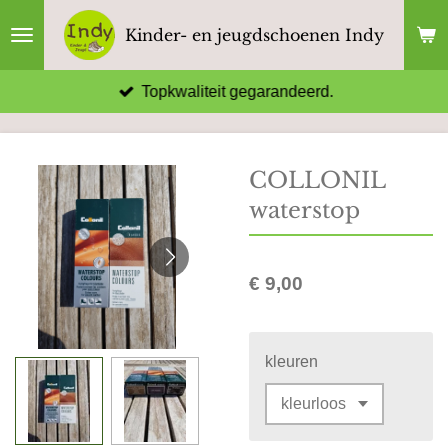
Ga
Kinder- en jeugdschoenen Indy
direct
naar
Topkwaliteit gegarandeerd.
de
hoofdinhoud
COLLONIL
waterstop
€ 9,00
kleuren