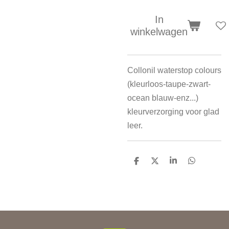
In
winkelwagen
Collonil waterstop colours
(kleurloos-taupe-zwart-
ocean blauw-enz...)
kleurverzorging voor glad
leer.
D
D
S
D
e
e
h
e
l
e
a
l
e
l
r
e
n
e
n