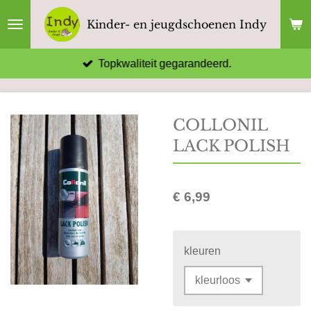
Ga
Kinder- en jeugdschoenen Indy
direct
naar
Topkwaliteit gegarandeerd.
de
hoofdinhoud
COLLONIL
LACK POLISH
€ 6,99
kleuren