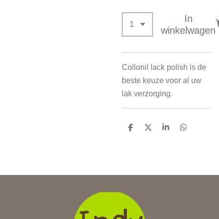
In
winkelwagen
Collonil lack polish is de
beste keuze voor al uw
lak verzorging.
D
D
S
D
e
e
h
e
l
e
a
l
e
l
r
e
n
e
n