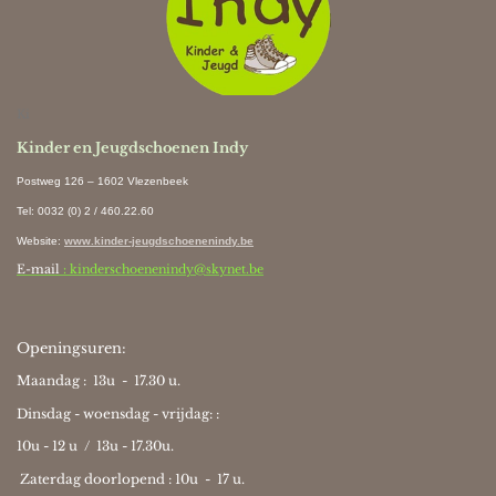
Ki
Kinder en Jeugdschoenen Indy
Postweg 126 – 1602 Vlezenbeek
Tel: 0032 (0) 2 / 460.22.60
Website
:
www.kinder-jeugdschoenenindy.be
E-mail
: kinderschoenenindy@skynet.be
Openingsuren:
Maandag : 13u - 17.30 u.
Dinsdag - woensdag - vrijdag: :
10u - 12 u / 13u - 17.30u.
Zaterdag doorlopend : 10u -
17 u.