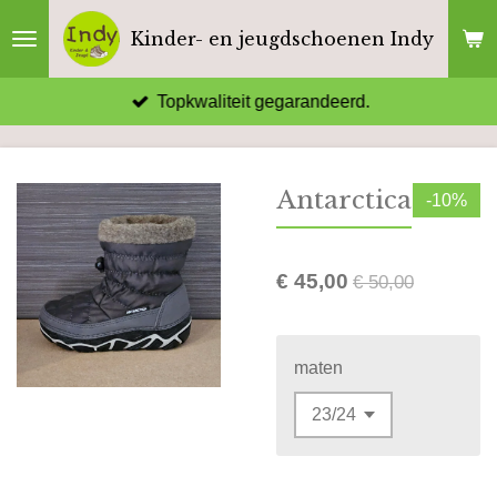
Ga
Kinder- en jeugdschoenen Indy
direct
naar
Topkwaliteit gegarandeerd.
de
hoofdinhoud
Antarctica
-10%
€ 45,00
€ 50,00
maten