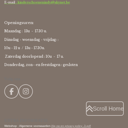
E-mail
: kinderschoenenindy@skynet.be
Openingsuren:
Maandag : 13u - 17.30 u.
Dinsdag - woensdag - vrijdag: :
10u - 12 u / 13u - 17.30u.
Zaterdag doorlopend : 10u -
17 u.
Donderdag, zon--en feestdagen : gesloten
Volg ons ....
F
I
a
n
c
s
Scroll Home
e
t
EXTRA INFORMATIE
b
a
Webshop : Algemene voorwaarden
Alg vw en privacy policy .3.pdf