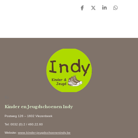
D
D
S
D
e
e
h
e
l
e
a
l
e
l
r
e
n
e
n
Ki
Kinder en Jeugdschoenen Indy
Postweg 126 – 1602 Vlezenbeek
Tel: 0032 (0) 2 / 460.22.60
Website
:
www.kinder-jeugdschoenenindy.be