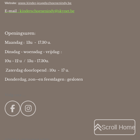
Website
:
www.kinder-jeugdschoenenindy.be
E-mail
: kinderschoenenindy@skynet.be
Openingsuren:
Maandag : 13u - 17.30 u.
Dinsdag - woensdag - vrijdag: :
10u - 12 u / 13u - 17.30u.
Zaterdag doorlopend : 10u -
17 u.
Donderdag, zon--en feestdagen : gesloten
Volg ons ....
F
I
a
n
c
s
Scroll Home
e
t