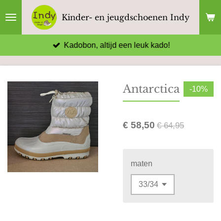
Ga
Kinder- en jeugdschoenen Indy
direct
naar
Kadobon, altijd een leuk kado!
de
hoofdinhoud
Antarctica
-10%
€ 58,50
€ 64,95
maten