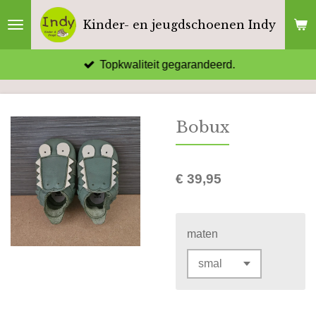
Ga
Kinder- en jeugdschoenen Indy
direct
naar
Topkwaliteit gegarandeerd.
de
hoofdinhoud
Bobux
€ 39,95
maten