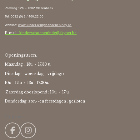
Postweg 126 – 1602 Vlezenbeek
Tel: 0032 (0) 2 / 460.22.60
Website
:
www.kinder-jeugdschoenenindy.be
E-mail
: kinderschoenenindy@skynet.be
Openingsuren:
Maandag : 13u - 17.30 u.
Dinsdag - woensdag - vrijdag: :
10u - 12 u / 13u - 17.30u.
Zaterdag doorlopend : 10u -
17 u.
Donderdag, zon--en feestdagen : gesloten
Volg ons ....
F
I